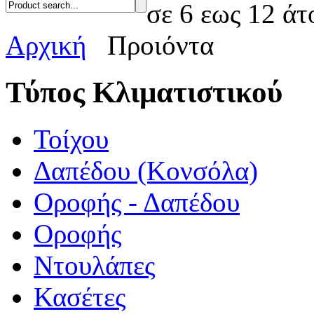
σε 6 εως 12 άτ
Αρχική
Προιόντα
Τύπος Κλιματιστικού
Τοίχου
Δαπέδου (Κονσόλα)
Οροφής - Δαπέδου
Οροφής
Ντουλάπες
Κασέτες