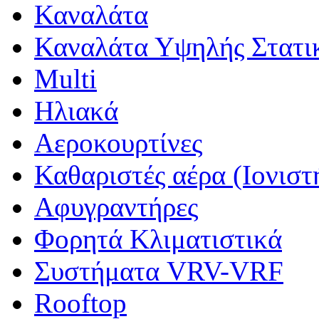
Καναλάτα
Καναλάτα Υψηλής Στατι
Multi
Ηλιακά
Αεροκουρτίνες
Καθαριστές αέρα (Ιονιστ
Αφυγραντήρες
Φορητά Κλιματιστικά
Συστήματα VRV-VRF
Rooftop