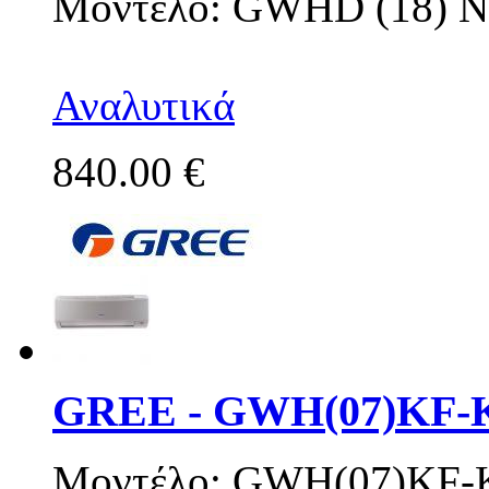
Μοντέλο: GWHD (18) N
Αναλυτικά
840.00 €
GREE - GWH(07)KF-
Μοντέλο: GWH(07)KF-