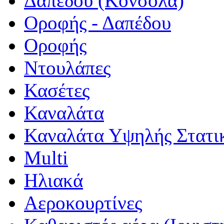
Δαπέδου (Κονσόλα)
Οροφής - Δαπέδου
Οροφής
Ντουλάπες
Κασέτες
Καναλάτα
Καναλάτα Υψηλής Στατι
Multi
Ηλιακά
Αεροκουρτίνες