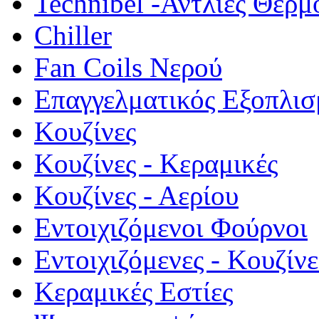
Technibel -Αντλίες Θερμ
Chiller
Fan Coils Νερού
Επαγγελματικός Εξοπλισ
Κουζίνες
Κουζίνες - Κεραμικές
Κουζίνες - Αερίου
Εντοιχιζόμενοι Φούρνοι
Εντοιχιζόμενες - Κουζίνε
Κεραμικές Εστίες