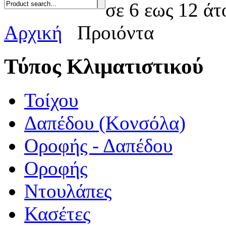
σε 6 εως 12 άτ
Αρχική
Προιόντα
Τύπος Κλιματιστικού
Τοίχου
Δαπέδου (Κονσόλα)
Οροφής - Δαπέδου
Οροφής
Ντουλάπες
Κασέτες