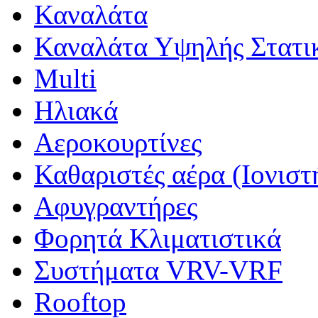
Καναλάτα
Καναλάτα Υψηλής Στατι
Multi
Ηλιακά
Αεροκουρτίνες
Καθαριστές αέρα (Ιονιστ
Αφυγραντήρες
Φορητά Κλιματιστικά
Συστήματα VRV-VRF
Rooftop