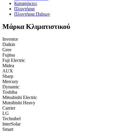
Καταψύκτες
Πλυντήρια
Πλυντήρια Πιάτων
Μάρκα Κλιματιστικού
Inventor
Daikin
Gree
Fujitsu
Fuji Electric
Midea
AUX
Sharp
Mercury
Dynamic
Toshiba
Mitsubishi Electric
Mutsibishi Heavy
Carrier
LG
Technibel
InterSolar
Smart