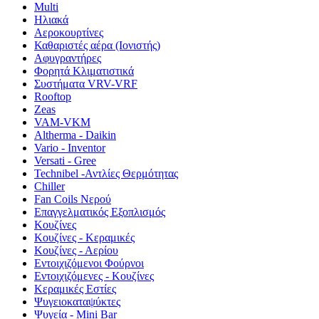
Multi
Ηλιακά
Αεροκουρτίνες
Καθαριστές αέρα (Ιονιστής)
Αφυγραντήρες
Φορητά Κλιματιστικά
Συστήματα VRV-VRF
Rooftop
Zeas
VAM-VKM
Altherma - Daikin
Vario - Inventor
Versati - Gree
Technibel -Αντλίες Θερμότητας
Chiller
Fan Coils Νερού
Επαγγελματικός Εξοπλισμός
Κουζίνες
Κουζίνες - Κεραμικές
Κουζίνες - Αερίου
Εντοιχιζόμενοι Φούρνοι
Εντοιχιζόμενες - Κουζίνες
Κεραμικές Εστίες
Ψυγειοκαταψύκτες
Ψυγεία - Mini Bar