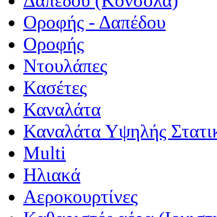
Δαπέδου (Κονσόλα)
Οροφής - Δαπέδου
Οροφής
Ντουλάπες
Κασέτες
Καναλάτα
Καναλάτα Υψηλής Στατι
Multi
Ηλιακά
Αεροκουρτίνες