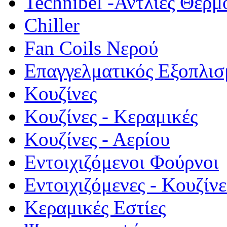
Technibel -Αντλίες Θερμ
Chiller
Fan Coils Νερού
Επαγγελματικός Εξοπλισ
Κουζίνες
Κουζίνες - Κεραμικές
Κουζίνες - Αερίου
Εντοιχιζόμενοι Φούρνοι
Εντοιχιζόμενες - Κουζίνε
Κεραμικές Εστίες