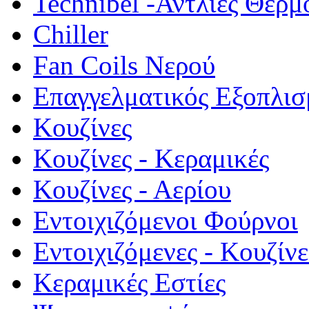
Technibel -Αντλίες Θερμ
Chiller
Fan Coils Νερού
Επαγγελματικός Εξοπλισ
Κουζίνες
Κουζίνες - Κεραμικές
Κουζίνες - Αερίου
Εντοιχιζόμενοι Φούρνοι
Εντοιχιζόμενες - Κουζίνε
Κεραμικές Εστίες