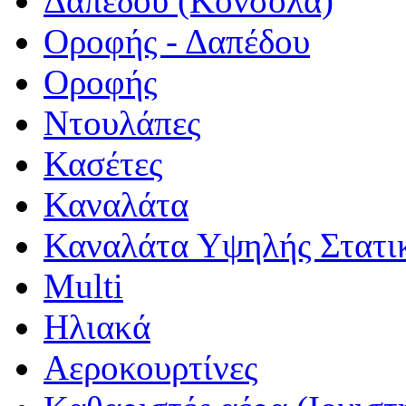
Δαπέδου (Κονσόλα)
Οροφής - Δαπέδου
Οροφής
Ντουλάπες
Κασέτες
Καναλάτα
Καναλάτα Υψηλής Στατι
Multi
Ηλιακά
Αεροκουρτίνες