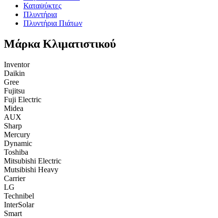
Καταψύκτες
Πλυντήρια
Πλυντήρια Πιάτων
Μάρκα Κλιματιστικού
Inventor
Daikin
Gree
Fujitsu
Fuji Electric
Midea
AUX
Sharp
Mercury
Dynamic
Toshiba
Mitsubishi Electric
Mutsibishi Heavy
Carrier
LG
Technibel
InterSolar
Smart