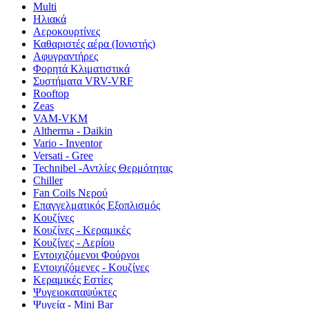
Multi
Ηλιακά
Αεροκουρτίνες
Καθαριστές αέρα (Ιονιστής)
Αφυγραντήρες
Φορητά Κλιματιστικά
Συστήματα VRV-VRF
Rooftop
Zeas
VAM-VKM
Altherma - Daikin
Vario - Inventor
Versati - Gree
Technibel -Αντλίες Θερμότητας
Chiller
Fan Coils Νερού
Επαγγελματικός Εξοπλισμός
Κουζίνες
Κουζίνες - Κεραμικές
Κουζίνες - Αερίου
Εντοιχιζόμενοι Φούρνοι
Εντοιχιζόμενες - Κουζίνες
Κεραμικές Εστίες
Ψυγειοκαταψύκτες
Ψυγεία - Mini Bar