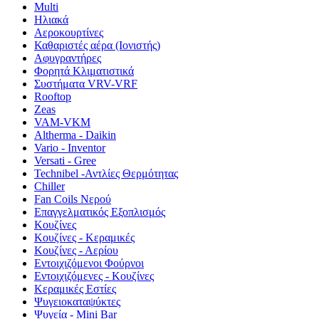
Multi
Ηλιακά
Αεροκουρτίνες
Καθαριστές αέρα (Ιονιστής)
Αφυγραντήρες
Φορητά Κλιματιστικά
Συστήματα VRV-VRF
Rooftop
Zeas
VAM-VKM
Altherma - Daikin
Vario - Inventor
Versati - Gree
Technibel -Αντλίες Θερμότητας
Chiller
Fan Coils Νερού
Επαγγελματικός Εξοπλισμός
Κουζίνες
Κουζίνες - Κεραμικές
Κουζίνες - Αερίου
Εντοιχιζόμενοι Φούρνοι
Εντοιχιζόμενες - Κουζίνες
Κεραμικές Εστίες
Ψυγειοκαταψύκτες
Ψυγεία - Mini Bar