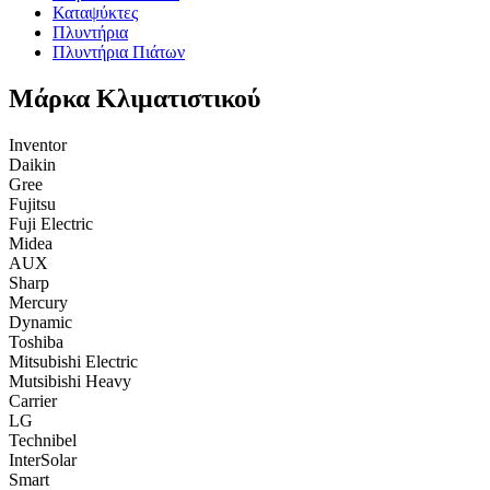
Καταψύκτες
Πλυντήρια
Πλυντήρια Πιάτων
Μάρκα Κλιματιστικού
Inventor
Daikin
Gree
Fujitsu
Fuji Electric
Midea
AUX
Sharp
Mercury
Dynamic
Toshiba
Mitsubishi Electric
Mutsibishi Heavy
Carrier
LG
Technibel
InterSolar
Smart