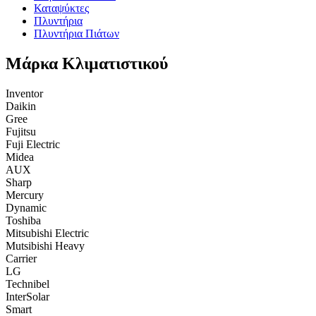
Καταψύκτες
Πλυντήρια
Πλυντήρια Πιάτων
Μάρκα Κλιματιστικού
Inventor
Daikin
Gree
Fujitsu
Fuji Electric
Midea
AUX
Sharp
Mercury
Dynamic
Toshiba
Mitsubishi Electric
Mutsibishi Heavy
Carrier
LG
Technibel
InterSolar
Smart