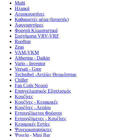
Multi
Ηλιακά
Αεροκουρτίνες
Καθαριστές αέρα (Ιονιστής)
Αφυγραντήρες
Φορητά Κλιματιστικά
Συστήματα VRV-VRF
Rooftop
Zeas
VAM-VKM
Altherma - Daikin
Vario - Inventor
Versati - Gree
Technibel -Αντλίες Θερμότητας
Chiller
Fan Coils Νερού
Επαγγελματικός Εξοπλισμός
Κουζίνες
Κουζίνες - Κεραμικές
Κουζίνες - Αερίου
Εντοιχιζόμενοι Φούρνοι
Εντοιχιζόμενες - Κουζίνες
Κεραμικές Εστίες
Ψυγειοκαταψύκτες
Ψυγεία - Mini Bar