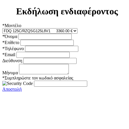
Εκδήλωση ενδιαφέροντος
*Μοντέλο
*Όνομα
*Επίθετο
*Τηλέφωνο
*Email
Διεύθυνση
Μήνυμα
*Συμπληρώστε τον κωδικό ασφαλείας
Αποστολή