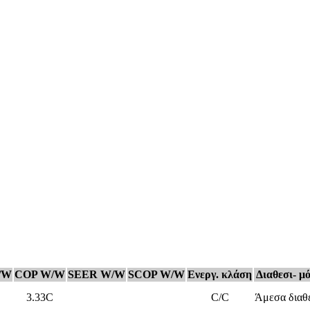
/W
COP W/W
SEER W/W
SCOP W/W
Ενεργ. κλάση
Διαθεσι- μ
3.33C
C/C
Άμεσα διαθ