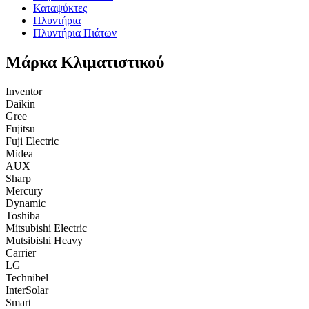
Καταψύκτες
Πλυντήρια
Πλυντήρια Πιάτων
Μάρκα Κλιματιστικού
Inventor
Daikin
Gree
Fujitsu
Fuji Electric
Midea
AUX
Sharp
Mercury
Dynamic
Toshiba
Mitsubishi Electric
Mutsibishi Heavy
Carrier
LG
Technibel
InterSolar
Smart