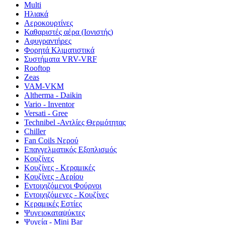
Multi
Ηλιακά
Αεροκουρτίνες
Καθαριστές αέρα (Ιονιστής)
Αφυγραντήρες
Φορητά Κλιματιστικά
Συστήματα VRV-VRF
Rooftop
Zeas
VAM-VKM
Altherma - Daikin
Vario - Inventor
Versati - Gree
Technibel -Αντλίες Θερμότητας
Chiller
Fan Coils Νερού
Επαγγελματικός Εξοπλισμός
Κουζίνες
Κουζίνες - Κεραμικές
Κουζίνες - Αερίου
Εντοιχιζόμενοι Φούρνοι
Εντοιχιζόμενες - Κουζίνες
Κεραμικές Εστίες
Ψυγειοκαταψύκτες
Ψυγεία - Mini Bar