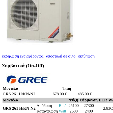
εκδήλωση ενδιαφέροντος
|
αποστολή σε φίλο
|
εκτύπωση
Συμβατικά (On-Off)
Μοντέλο
Τιμή
GRS 261 H/KN-N2
678.00 €
485.00 €
Μοντέλο
Ψύξη
Θέρμανση
EER W
Απόδοση
Btu/h
25100
27300
GRS 261 H/KN-N2
2.83C
Κατανάλωση
Watt
2600
2400