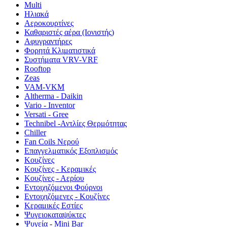
Multi
Ηλιακά
Αεροκουρτίνες
Καθαριστές αέρα (Ιονιστής)
Αφυγραντήρες
Φορητά Κλιματιστικά
Συστήματα VRV-VRF
Rooftop
Zeas
VAM-VKM
Altherma - Daikin
Vario - Inventor
Versati - Gree
Technibel -Αντλίες Θερμότητας
Chiller
Fan Coils Νερού
Επαγγελματικός Εξοπλισμός
Κουζίνες
Κουζίνες - Κεραμικές
Κουζίνες - Αερίου
Εντοιχιζόμενοι Φούρνοι
Εντοιχιζόμενες - Κουζίνες
Κεραμικές Εστίες
Ψυγειοκαταψύκτες
Ψυγεία - Mini Bar