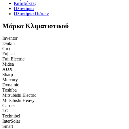
Καταψύκτες
Πλυντήρια
Πλυντήρια Πιάτων
Μάρκα Κλιματιστικού
Inventor
Daikin
Gree
Fujitsu
Fuji Electric
Midea
AUX
Sharp
Mercury
Dynamic
Toshiba
Mitsubishi Electric
Mutsibishi Heavy
Carrier
LG
Technibel
InterSolar
Smart