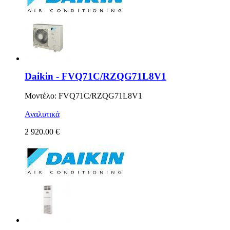
Daikin - FVQ71C/RZQG71L8V1
Μοντέλο: FVQ71C/RZQG71L8V1
Αναλυτικά
2 920.00 €