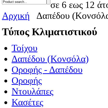
σε 6 εως 12 άτ
Αρχική
Δαπέδου (Κονσόλ
Τύπος Κλιματιστικού
Τοίχου
Δαπέδου (Κονσόλα)
Οροφής - Δαπέδου
Οροφής
Ντουλάπες
Κασέτες