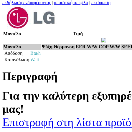
εκδήλωση ενδιαφέροντος
|
αποστολή σε φίλο
|
εκτύπωση
Μοντέλο
Τιμή
Μοντέλο
Ψύξη
Θέρμανση
EER W/W
COP W/W
SEE
Απόδοση
Btu/h
Κατανάλωση
Watt
Περιγραφή
Για την καλύτερη εξυπηρέ
μας!
Επιστροφή στη λίστα προϊ