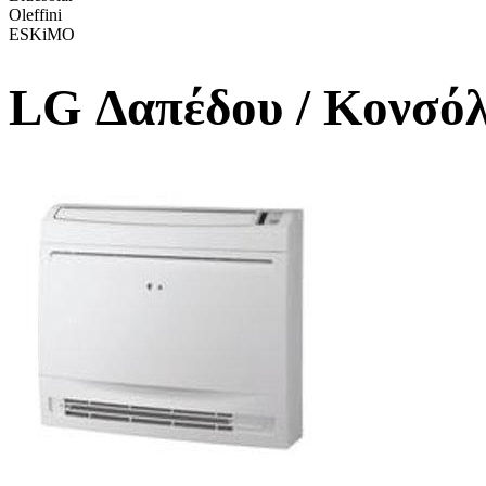
Oleffini
ESKiMO
LG Δαπέδου / Κονσό