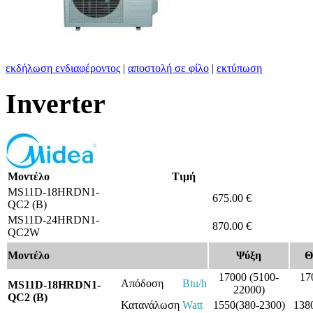
εκδήλωση ενδιαφέροντος
|
αποστολή σε φίλο
|
εκτύπωση
Inverter
Μοντέλο
Τιμή
MS11D-18HRDN1-
675.00 €
QC2 (B)
MS11D-24HRDN1-
870.00 €
QC2W
Μοντέλο
Ψύξη
Θ
17000 (5100-
17
Απόδοση
Btu/h
MS11D-18HRDN1-
22000)
QC2 (B)
Κατανάλωση
Watt
1550(380-2300)
138