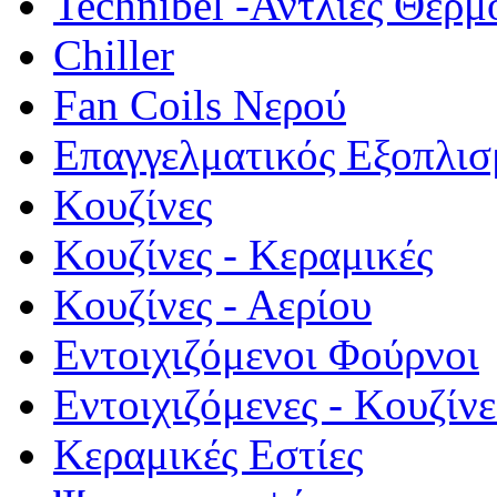
Technibel -Αντλίες Θερμ
Chiller
Fan Coils Νερού
Επαγγελματικός Εξοπλισ
Κουζίνες
Κουζίνες - Κεραμικές
Κουζίνες - Αερίου
Εντοιχιζόμενοι Φούρνοι
Εντοιχιζόμενες - Κουζίνε
Κεραμικές Εστίες