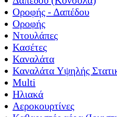
Δαπέδου (Κονσόλα)
Οροφής - Δαπέδου
Οροφής
Ντουλάπες
Κασέτες
Καναλάτα
Καναλάτα Υψηλής Στατι
Multi
Ηλιακά
Αεροκουρτίνες