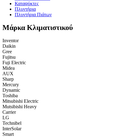
Καταψύκτες
Πλυντήρια
Πλυντήρια Πιάτων
Μάρκα Κλιματιστικού
Inventor
Daikin
Gree
Fujitsu
Fuji Electric
Midea
AUX
Sharp
Mercury
Dynamic
Toshiba
Mitsubishi Electric
Mutsibishi Heavy
Carrier
LG
Technibel
InterSolar
Smart