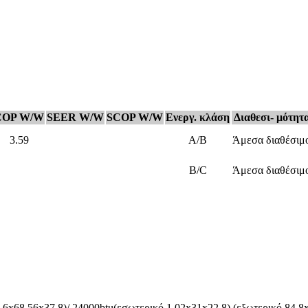
COP W/W
SEER W/W
SCOP W/W
Ενεργ. κλάση
Διαθεσι- μότητ
3.59
A/B
Άμεσα διαθέσιμ
B/C
Άμεσα διαθέσιμ
.6x68.56x37.8)/ 24000btu(εσωτερικό 1.02x31x22.8) (εξωτερικό 84.8