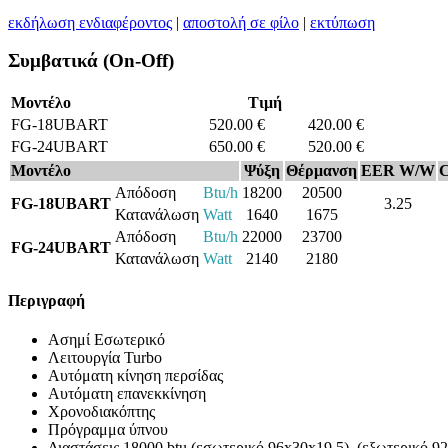
εκδήλωση ενδιαφέροντος
|
αποστολή σε φίλο
|
εκτύπωση
Συμβατικά (On-Off)
Μοντέλο
Τιμή
FG-18UBART
520.00 €
420.00 €
FG-24UBART
650.00 €
520.00 €
Μοντέλο
Ψύξη
Θέρμανση
EER W/W
Απόδοση
Btu/h
18200
20500
FG-18UBART
3.25
Κατανάλωση
Watt
1640
1675
Απόδοση
Btu/h
22000
23700
FG-24UBART
Κατανάλωση
Watt
2140
2180
Περιγραφή
Ασημί Εσωτερικό
Λειτουργία Turbo
Αυτόματη κίνηση περσίδας
Αυτόματη επανεκκίνηση
Χρονοδιακόπτης
Πρόγραμμα ύπνου
Διαστάσεις 18000 btu (εσωτερικό 96x30x19.5) (εξωτερικό 92