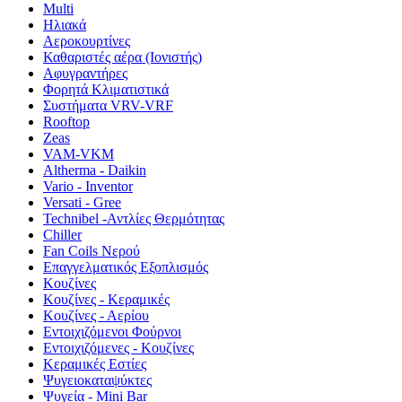
Multi
Ηλιακά
Αεροκουρτίνες
Καθαριστές αέρα (Ιονιστής)
Αφυγραντήρες
Φορητά Κλιματιστικά
Συστήματα VRV-VRF
Rooftop
Zeas
VAM-VKM
Altherma - Daikin
Vario - Inventor
Versati - Gree
Technibel -Αντλίες Θερμότητας
Chiller
Fan Coils Νερού
Επαγγελματικός Εξοπλισμός
Κουζίνες
Κουζίνες - Κεραμικές
Κουζίνες - Αερίου
Εντοιχιζόμενοι Φούρνοι
Εντοιχιζόμενες - Κουζίνες
Κεραμικές Εστίες
Ψυγειοκαταψύκτες
Ψυγεία - Mini Bar