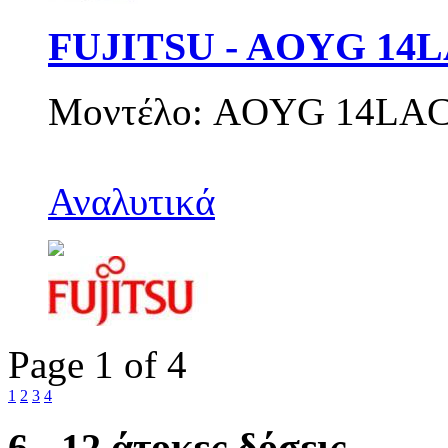
FUJITSU - AOYG 14
Μοντέλο: AOYG 14LAC2
Αναλυτικά
Page 1 of 4
1
2
3
4
6 - 12 άτοκες δόσεις