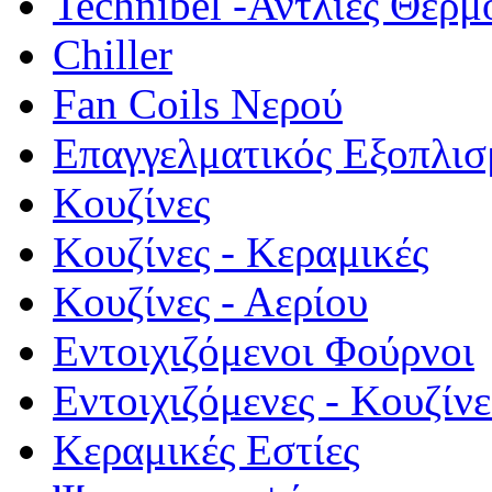
Technibel -Αντλίες Θερμ
Chiller
Fan Coils Νερού
Επαγγελματικός Εξοπλισ
Κουζίνες
Κουζίνες - Κεραμικές
Κουζίνες - Αερίου
Εντοιχιζόμενοι Φούρνοι
Εντοιχιζόμενες - Κουζίνε
Κεραμικές Εστίες