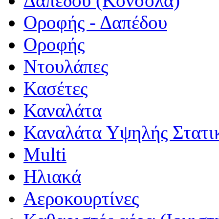
Δαπέδου (Κονσόλα)
Οροφής - Δαπέδου
Οροφής
Ντουλάπες
Κασέτες
Καναλάτα
Καναλάτα Υψηλής Στατι
Multi
Ηλιακά
Αεροκουρτίνες